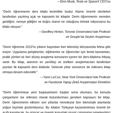
—Elon Musk,
Tesla ve SpaceX CEO’su
“Derin öğrenmenin ders kitabı kesinlikle budur. Alanın önemli otoriteleri
tarafından yazılmış açık ve kapsamlı bir kitaptır. Derin öğrenmenin nereden
geldiğini, nereye gittiğini ve doğru olanın ne olduğunu bilmek istiyorsanız bu
kitabı okuyun.”
—Geoffrey Hinton,
Toronto Üniversitesi’nde Profesör
ve Google’da Seçkin Araştırmacı
“Derin öğrenme 2010’lu yılların başından beri teknoloji dünyasında fırtına gibi
esiyor. Uygulama geliştirenler, eğitmenler ve öğrenciler için temel kavramları,
pratik yönleri ve ileri düzey araştırma konularını içeren bir ders kitabına ihtiyaç
vardı. Bu kitap, alanının en yenilikçi ve üretken araştırmacıları tarafından
yazılan ilk kapsamlı ders kitabıdır. Gelecek yıllar süresince de referans kitap
olmaya devam edecektir.”
—Yann LeCun,
New York Üniversitesi’nde Profesör
ve Facebook Yapay Zekâ Araştırmaları Direktörü
“Derin öğrenmeye yeni başlayanların baştan sona okuması, bu konuda
çalışanların ise referans olarak bulundurması gereken kapsayıcı bir kitap.
Derin öğrenmenin etkisini son yıllarda neredeyse tüm teknolojik alanlarda
yoğun biçimde gözlemliyoruz. Bu kitabın Türkçeye kazandırılması önemli bir
açığı kapatacak, bu güncel ve önemli konudaki ulusal çalışmaları ivmelendirici