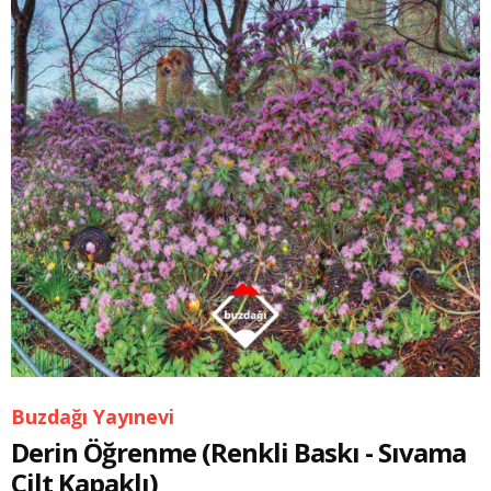
Buzdağı Yayınevi
Derin Öğrenme (Renkli Baskı - Sıvama
Cilt Kapaklı)