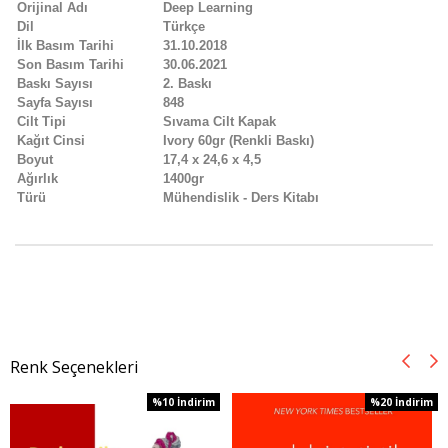
Orijinal Adı
Deep Learning
Dil
Türkçe
İlk Basım Tarihi
31.10.2018
Son Basım Tarihi
30.06.2021
Baskı Sayısı
2. Baskı
Sayfa Sayısı
848
Cilt Tipi
Sıvama Cilt Kapak
Kağıt Cinsi
Ivory 60gr (Renkli Baskı)
Boyut
17,4 x 24,6 x 4,5
Ağırlık
1400gr
Türü
Mühendislik - Ders Kitabı
Renk Seçenekleri
%10
İndirim
%20
İndirim
%10İndirim
%20İndirim