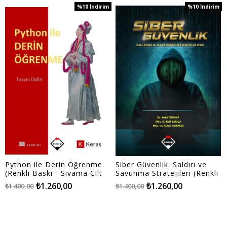
%10
İndirim
%10
İndirim
%10İndirim
%10İndirim
Python ile Derin Öğrenme
Siber Güvenlik: Saldırı ve
(Renkli Baskı - Sıvama Cilt
Savunma Stratejileri (Renkli
Kapaklı)
Baskı - Büyük Boy)
₺1.260,00
₺1.260,00
₺1.400,00
₺1.400,00