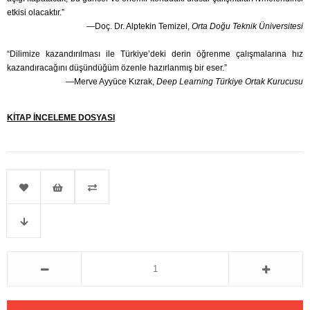
etkisi olacaktır.”
—Doç. Dr. Alptekin Temizel,
Orta Doğu Teknik Üniversitesi
“Dilimize kazandırılması ile Türkiye’deki derin öğrenme çalışmalarına hız
kazandıracağını düşündüğüm özenle hazırlanmış bir eser.”
—Merve Ayyüce Kızrak,
Deep Learning Türkiye Ortak Kurucusu
KİTAP İNCELEME DOSYASI
Favorilere
İstek
Karşılaştır
Fiyat
Ekle
Listeme
Düşünce
Ekle