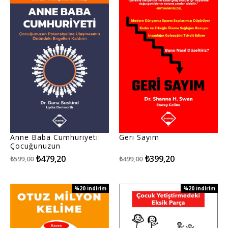
Anne Baba Cumhuriyeti:
Geri Sayım
Çocuğunuzun
Potansiyeline Ulaşmasının
₺479,20
₺399,20
₺599,00
₺499,00
Önündeki Engelleri
Kaldırın
%20
İndirim
%20
İndirim
%20İndirim
%20İndirim