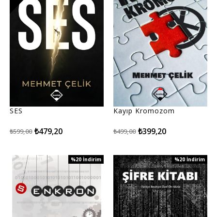
SES
Kayıp Kromozom
₺479,20
₺399,20
₺599,00
₺499,00
%20
İndirim
%20
İndirim
%20İndirim
%20İndirim