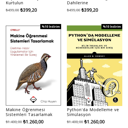
Kurtulun
Dahilerine
₺399,20
₺399,20
₺499,00
₺499,00
%10
İndirim
%10
İndirim
%10İndirim
%10İndirim
Makine Öğrenmesi
Python'da Modelleme ve
Sistemleri Tasarlamak
Simülasyon
₺1.260,00
₺1.260,00
₺1.400,00
₺1.400,00