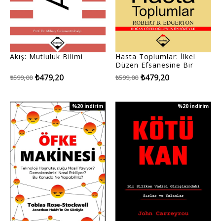
Akış: Mutluluk Bilimi
Hasta Toplumlar: İlkel
Düzen Efsanesine Bir
Meydan Okuyuş
₺479,20
₺479,20
₺599,00
₺599,00
%20
İndirim
%20
İndirim
%20İndirim
%20İndirim