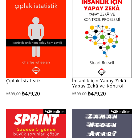
Çıplak İstatistik
İnsanlık için Yapay Zekâ:
Yapay Zekâ ve Kontrol
Problemi
₺479,20
₺479,20
₺599,00
₺599,00
%20
İndirim
%20
İndirim
%20İndirim
%20İndirim