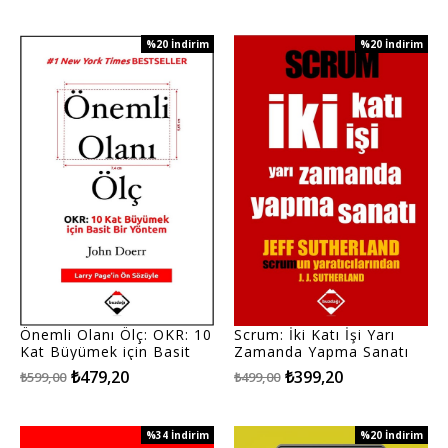
%20
İndirim
%20
İndirim
%20İndirim
%20İndirim
Önemli Olanı Ölç: OKR: 10
Scrum: İki Katı İşi Yarı
Kat Büyümek için Basit
Zamanda Yapma Sanatı
Bir Yöntem
₺479,20
₺399,20
₺599,00
₺499,00
%34
İndirim
%20
İndirim