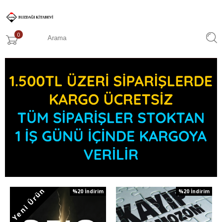
0
Yeni Ürün
%20
İndirim
%20
İndirim
%20İndirim
%20İndirim