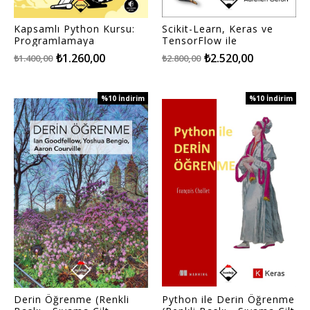
Kapsamlı Python Kursu:
Scikit-Learn, Keras ve
Programlamaya
TensorFlow ile
Uygulamalı ve Proje
Uygulamalı Makine
₺1.260,00
₺2.520,00
₺1.400,00
₺2.800,00
Tabanlı Giriş
Öğrenmesi (Renkli Baskı -
Sıvama Cilt Kapaklı)
%10
İndirim
%10
İndirim
%10İndirim
%10İndirim
Derin Öğrenme (Renkli
Python ile Derin Öğrenme