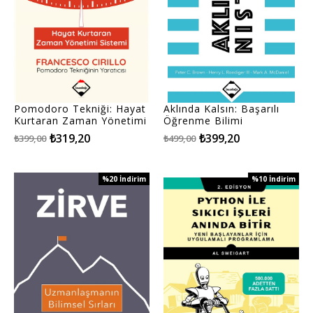
Pomodoro Tekniği: Hayat
Aklında Kalsın: Başarılı
Kurtaran Zaman Yönetimi
Öğrenme Bilimi
Sistemi
₺319,20
₺399,20
₺399,00
₺499,00
%20
İndirim
%10
İndirim
%20İndirim
%10İndirim