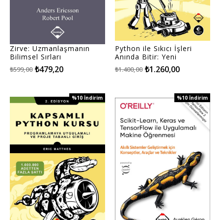
Zirve: Uzmanlaşmanın
Python ile Sıkıcı İşleri
Bilimsel Sırları
Anında Bitir: Yeni
Başlayanlar için
₺479,20
₺1.260,00
₺599,00
₺1.400,00
Uygulamalı Programlama
%10
İndirim
%10
İndirim
%10İndirim
%10İndirim