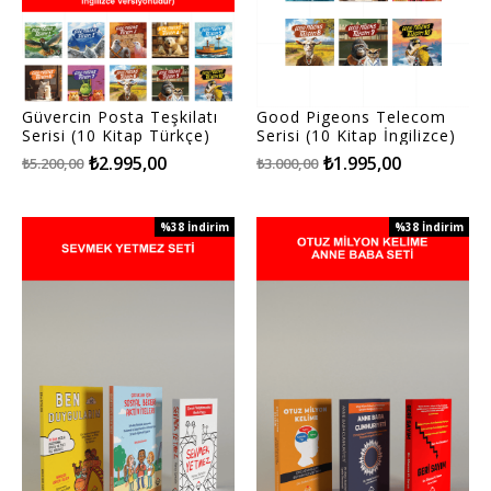
Güvercin Posta Teşkilatı
Good Pigeons Telecom
Serisi (10 Kitap Türkçe)
Serisi (10 Kitap İngilizce)
Good Pigeons Telecom
₺2.995,00
₺1.995,00
₺5.200,00
₺3.000,00
Serisi (10 Kitap İngilizce)
%38
İndirim
%38
İndirim
%38İndirim
%38İndirim