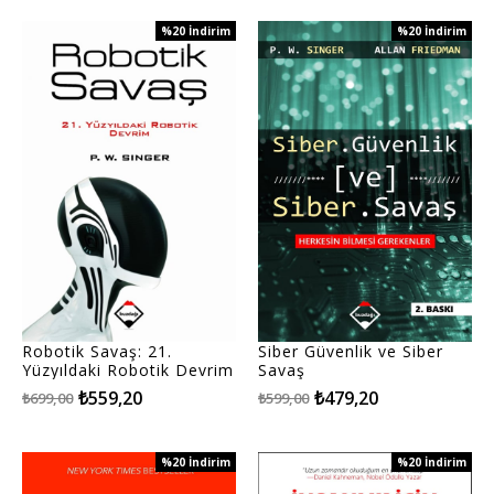
%20
İndirim
%20
İndirim
%20İndirim
%20İndirim
Robotik Savaş: 21.
Siber Güvenlik ve Siber
Yüzyıldaki Robotik Devrim
Savaş
₺559,20
₺479,20
₺699,00
₺599,00
%20
İndirim
%20
İndirim
%20İndirim
%20İndirim