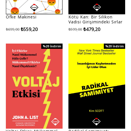
Öfke Makinesi
Kötü Kan: Bir Silikon
Vadisi Girişimindeki Sırlar
ve Yalanlar
₺559,20
₺479,20
₺699,00
₺599,00
%20
İndirim
%20
İndirim
%20İndirim
%20İndirim