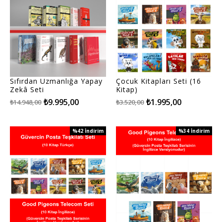
Sıfırdan Uzmanlığa Yapay
Çocuk Kitapları Seti (16
Zekâ Seti
Kitap)
₺9.995,00
₺1.995,00
₺14.948,00
₺3.520,00
%42
İndirim
%34
İndirim
%42İndirim
%34İndirim