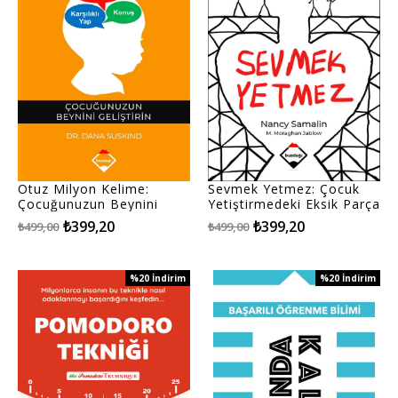
Otuz Milyon Kelime:
Sevmek Yetmez: Çocuk
Çocuğunuzun Beynini
Yetiştirmedeki Eksik Parça
Geliştirin
₺399,20
₺399,20
₺499,00
₺499,00
%20
İndirim
%20
İndirim
%20İndirim
%20İndirim