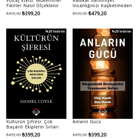
Voltaj Etkisi: Mükemmel
Radikal Samimiyet:
Fikirler Nasıl Ölçeklenir
İnsanlığınızı Kaybetmeden
İyi Lider Olun
₺399,20
₺479,20
₺499,00
₺599,00
%20
İndirim
%20
İndirim
%20İndirim
%20İndirim
Kültürün Şifresi: Çok
Anların Gücü
Başarılı Ekiplerin Sırları
₺399,20
₺399,20
₺499,00
₺499,00