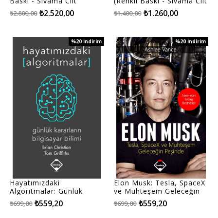
Baskı - Sıvama Cilt
(Renkli Baskı - Sıvama Cilt
Kapaklı)
Kapaklı)
₺2.520,00
₺1.260,00
₺2.800,00
₺1.400,00
%20
İndirim
%20
İndirim
%20İndirim
%20İndirim
Hayatımızdaki
Elon Musk: Tesla, SpaceX
Algoritmalar: Günlük
ve Muhteşem Geleceğin
Kararların Bilgisayar
Peşinde
₺559,20
₺559,20
₺699,00
₺699,00
Bilimi