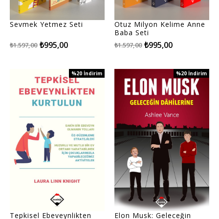
Sevmek Yetmez Seti
Otuz Milyon Kelime Anne
Baba Seti
₺995,00
₺995,00
₺1.597,00
₺1.597,00
%20
İndirim
%20
İndirim
%20İndirim
%20İndirim
Tepkisel Ebeveynlikten
Elon Musk: Geleceğin