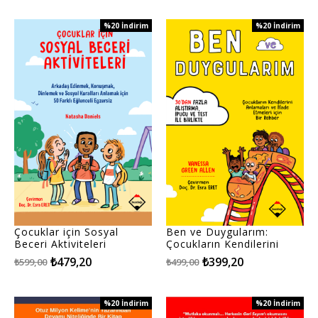
%20
İndirim
%20
İndirim
%20İndirim
%20İndirim
Çocuklar için Sosyal
Ben ve Duygularım:
Beceri Aktiviteleri
Çocukların Kendilerini
Anlamaları ve İfade
₺479,20
₺399,20
₺599,00
₺499,00
Etmeleri için Bir Rehber
%20
İndirim
%20
İndirim
%20İndirim
%20İndirim