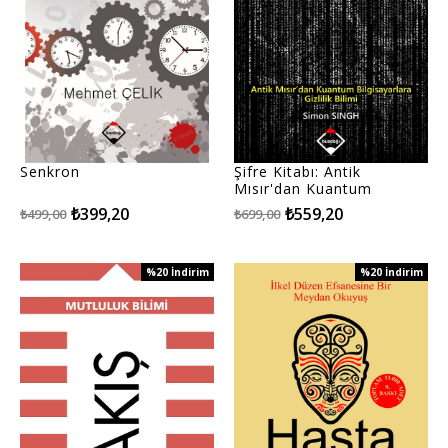
Senkron
Şifre Kitabı: Antik
Mısır'dan Kuantum
Bilgisayarlara Gizlilik
₺399,20
₺559,20
₺499,00
₺699,00
Bilimi
%20
İndirim
%20
İndirim
%20İndirim
%20İndirim