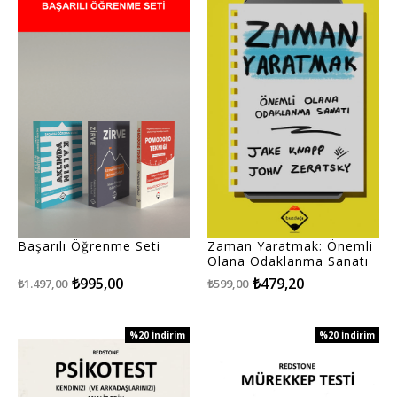
%34İndirim
%20İndirim
Başarılı Öğrenme Seti
Zaman Yaratmak: Önemli
Olana Odaklanma Sanatı
₺995,00
₺479,20
₺1.497,00
₺599,00
%20
İndirim
%20
İndirim
%20İndirim
%20İndirim