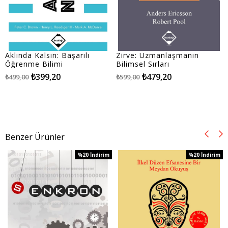
Aklında Kalsın: Başarılı
Zirve: Uzmanlaşmanın
Öğrenme Bilimi
Bilimsel Sırları
₺399,20
₺479,20
₺499,00
₺599,00
Benzer Ürünler
%20
İndirim
%20
İndirim
%20İndirim
%20İndirim