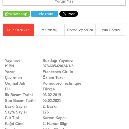
Yorum Yaz
WhatsApp
Telegram
Ürün Özellikleri
Yorumlar
(0)
Ödeme Seçenekleri
Ürün Önerileri
Yayınevi
Buzdağı Yayınevi
ISBN
978-605-69024-1-3
Yazar
Francesco Cirillo
Çevirmen
Özlem Tezer
Orijinal Adı
Pomodoro Technique
Dil
Türkçe
İlk Basım Tarihi
06.02.2019
Son Basım Tarihi
05.02.2021
Baskı Sayısı
2. Baskı
Sayfa Sayısı
176
Cilt Tipi
Karton Kapak
Kağıt Cinsi
2. Hamur 60gr