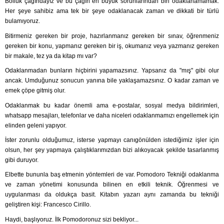
Bolluk çağındayız ve bu çağın en büyük sorunlarından biri odaklanamamak.
Her şeye sahibiz ama tek bir şeye odaklanacak zaman ve dikkati bir türlü
bulamıyoruz.
Bitirmeniz gereken bir proje, hazırlanmanız gereken bir sınav, öğrenmeniz
gereken bir konu, yapmanız gereken bir iş, okumanız veya yazmanız gereken
bir makale, tez ya da kitap mı var?
Odaklanmadan bunların hiçbirini yapamazsınız. Yapsanız da "mış" gibi olur
ancak. Umduğunuz sonucun yanına bile yaklaşamazsınız. O kadar zaman ve
emek çöpe gitmiş olur.
Odaklanmak bu kadar önemli ama e-postalar, sosyal medya bildirimleri,
whatsapp mesajları, telefonlar ve daha niceleri odaklanmamızı engellemek için
elinden geleni yapıyor.
İster zorunlu olduğumuz, isterse yapmayı canıgönülden istediğimiz işler için
olsun, her şey yapmaya çalıştıklarımızdan bizi alıkoyacak şekilde tasarlanmış
gibi duruyor.
Elbette bununla baş etmenin yöntemleri de var. Pomodoro Tekniği odaklanma
ve zaman yönetimi konusunda bilinen en etkili teknik. Öğrenmesi ve
uygulanması da oldukça basit. Kitabın yazarı aynı zamanda bu tekniği
geliştiren kişi: Francesco Cirillo.
Haydi, başlıyoruz. İlk Pomodoronuz sizi bekliyor...