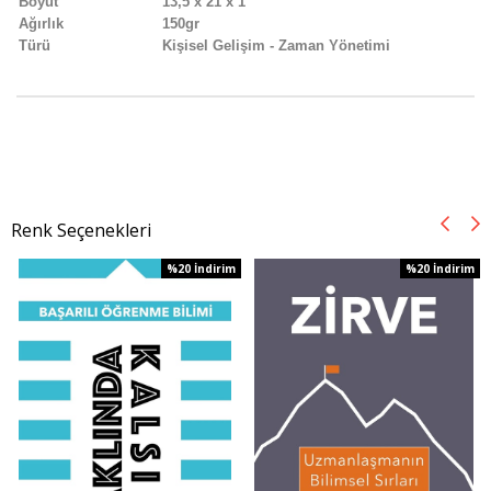
Boyut
13,5 x 21 x 1
Ağırlık
150gr
Türü
Kişisel Gelişim - Zaman Yönetimi
Renk Seçenekleri
%20
İndirim
%20
İndirim
%20İndirim
%20İndirim