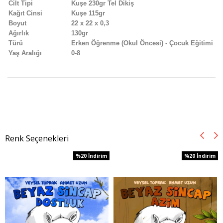
Cilt Tipi
Kuşe 230gr Tel Dikiş
Kağıt Cinsi
Kuşe 115gr
Boyut
22 x 22 x 0,3
Ağırlık
130gr
Türü
Erken Öğrenme (Okul Öncesi) - Çocuk Eğitimi
Yaş Aralığı
0-8
Renk Seçenekleri
%20
İndirim
%20
İndirim
%20İndirim
%20İndirim