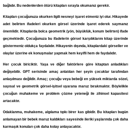
bağlıdır. Bu nedenlerden ötürü kitapları sırayla okumanız gerekir.
Kitapları çocuğunuza okurken ilgili nesneyi işaret etmeniz iyi olur. Hikayede
adet belirten ifadeleri okurken görsel üzerinde işaret ederek saymanız
önemlidir. Kitaplarda bolca geometrik (yön, büyüklük, konum belirten) ifade
geçmektedir. Çocuğunuza bu ifadelerin görsel karşılıklarını kitap üzerinde
göstermeniz oldukça faydalıdır. Hikayenin dışında, kitaplardaki görseller ve
olaylar üzerine ek konuşmalar yapmak hem keyifli hem de faydalıdır.
Her çocuk biriciktir. Yaşa ve diğer faktörlere göre kitaptan anladıkları
değişebilir. GPT serisinde amaç anlatılan her şeyin çocuklar tarafından
anlaşılması değildir. Amaç; çocuğu veya bebeği en yüksek miktarda sözel,
sayısal ve geometrik görsel-işitsel uyarana maruz bırakmaktır. Böylelikle
çocuğun muhakeme ve problem çözme yeteneği ile zihinsel kapasitesi
artacaktır.
Odaklanma, muhakeme, algılama tıpkı birer kas gibidir. Bu kitapları bugün
anlamayan bir bebek maruz kaldıkları sayesinde ileriki yaşlarında çok daha
karmaşık konuları çok daha kolay anlayacaktır.