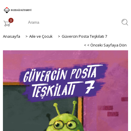
0
Anasayfa
>
Aile ve Çocuk
>
Güvercin Posta Teşkilatı 7
< < Önceki Sayfaya Dön