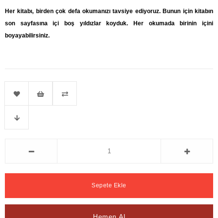
Her kitabı, birden çok defa okumanızı tavsiye ediyoruz. Bunun için kitabın
son sayfasına içi boş yıldızlar koyduk. Her okumada birinin içini
boyayabilirsiniz.
Favorilere
İstek
Karşılaştır
Fiyat
Ekle
Listeme
Düşünce
Ekle
Haber
Ver