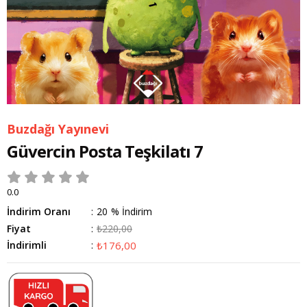
Buzdağı Yayınevi
Güvercin Posta Teşkilatı 7
0.0
İndirim Oranı
:
20
%
İndirim
Fiyat
:
₺220,00
İndirimli
:
₺176,00