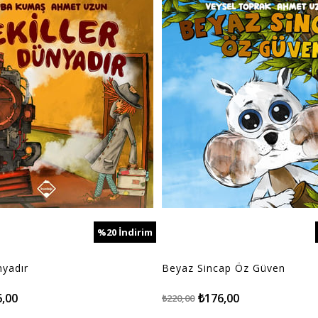
%20
İndirim
%20İndirim
nyadır
Beyaz Sincap Öz Güven
6,00
₺176,00
₺220,00