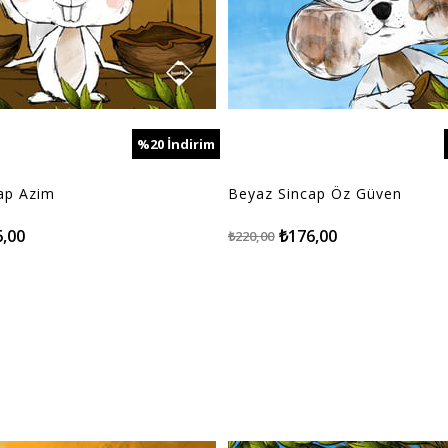
%20
İndirim
%20İndirim
ap Azim
Beyaz Sincap Öz Güven
6,00
₺176,00
₺220,00