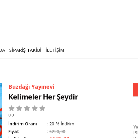
DA
SİPARİŞ TAKİBİ
İLETİŞİM
Buzdağı Yayınevi
Kelimeler Her Şeydir
0.0
İndirim Oranı
:
20
%
İndirim
Ya
Fiyat
:
₺220,00
I