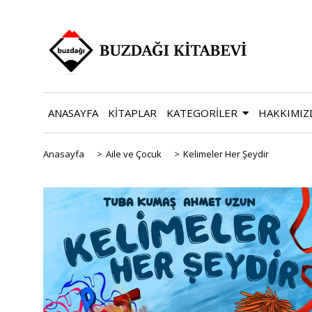
ANASAYFA
KİTAPLAR
KATEGORİLER
HAKKIMIZ
Anasayfa
>
Aile ve Çocuk
>
Kelimeler Her Şeydir