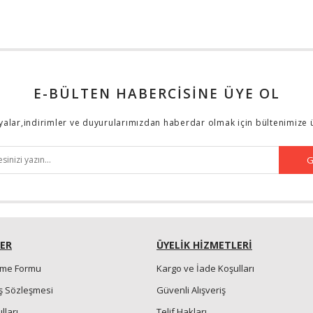
E-BÜLTEN HABERCİSİNE ÜYE OL
lar,indirimler ve duyurularımızdan haberdar olmak için bültenimize 
G
ER
ÜYELİK HİZMETLERİ
irme Formu
Kargo ve İade Koşulları
ış Sözleşmesi
Güvenli Alışveriş
lları
Telif Hakları