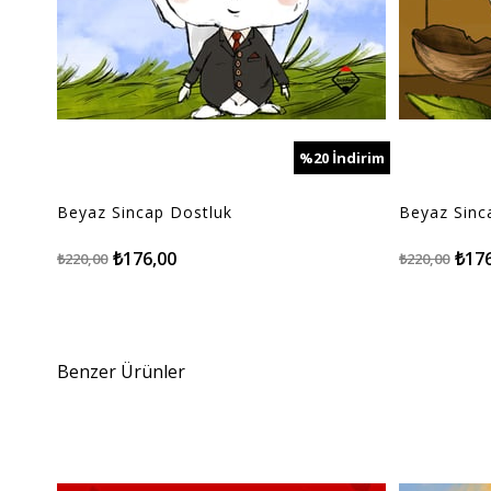
%20
İndirim
%20İndirim
Beyaz Sincap Dostluk
Beyaz Sinc
₺176,00
₺17
₺220,00
₺220,00
Benzer Ürünler