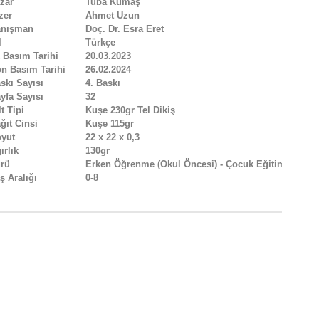
zar
Tuba Kumaş
zer
Ahmet Uzun
anışman
Doç. Dr. Esra Eret
l
Türkçe
k Basım Tarihi
20.03.2023
n Basım Tarihi
26.02.2024
skı Sayısı
4. Baskı
yfa Sayısı
32
lt Tipi
Kuşe 230gr Tel Dikiş
ğıt Cinsi
Kuşe 115gr
yut
22 x 22 x 0,3
ırlık
130gr
rü
Erken Öğrenme (Okul Öncesi) - Çocuk Eğitimi
ş Aralığı
0-8