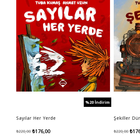
%20
İndirim
%20İndirim
Sayılar Her Yerde
Şekiller Dü
₺176,00
₺17
₺220,00
₺220,00