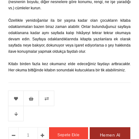
(nesnenin boyutu, diğer nesnelere göre konumu, rengi, ne işe yaradığı
vs.) cümleler kurun.
Özellikle yenidoğanlar ila bir yaşına kadar olan çocukların kitaba
odaklanmaları bazen biraz zaman alabilir. Onlar bulunduğunuz sayfaya
odaklanana kadar aynı sayfada kalıp hikâyeyi tekrar tekrar okumaya
devam edin. Sayfaya odaklandıklarında kitapta yazılanlara ek olarak
sayfada neye bakıyor, dokunuyor veya işaret ediyorlarsa o şey hakkında
ilave konuşmalar yapmak oldukça faydalı olur.
Kitabı birden fazla kez okumanız elde edeceğiniz faydayı arttıracaktır.
Her okuma bittiğinde kitabın sonundaki kutucuklara bir tik atabilirsiniz.
Favorilere
İstek
Karşılaştır
Fiyat
Ekle
Listeme