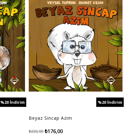
%20
İndirim
%20
İndirim
%20İndirim
%20İndirim
Beyaz Sincap Azim
Beyaz
₺176,00
₺220,00
₺220,0