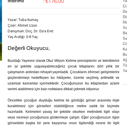
₺176,00
İndirimli
:
Ya
Çi
D
Di
Yazar: Tuba Kumaş
İl
Çizer: Ahmet Uzun
So
Danışman: Doç. Dr. Esra Eret
Ba
Yaş Aralığı: 0-8 Yaş
Sa
Ci
Değerli Okuyucu,
Ka
Bo
Ağ
Buzdağı Yayınevi olarak Otuz Milyon Kelime prensiplerini ve tekniklerini
Tü
en iyi şekilde uygulayabileceğiniz çocuk kitaplarını dört yıllık bir
Ya
çalışmanın ardından nihayet yayınladık. Çocukların zihinsel gelişimlerini
güçlendirmeyi hedefleyen bu hikâyeler, özenle seçilmiş aritmetik ve
uzamsal kavramlar içermektedir. Çocuğunuzun bu kitaplardan azami
verimi alabilmesi için bazı noktalara dikkat çekmek istiyoruz.
Öncelikle çocuğun duyduğu kelime ile gördüğü görsel arasında ilişki
kurabilmesi için görselleri olabildiğince metne sadık bir biçimde
hazırladık. Kelimeleri yavaş bir şekilde okurken metindeki ilgili olayı
veya nesneyi çocuğunuza göstermeye çalışın. Eğer çocuğunuzun ilgisi
görseldeki başka bir yere kayıyorsa onun ilgilendiği nesne ile ilgili