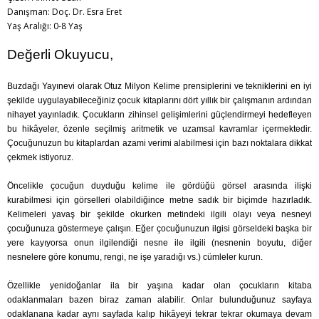
Danışman: Doç. Dr. Esra Eret
Yaş Aralığı: 0-8 Yaş
Değerli Okuyucu,
Buzdağı Yayınevi olarak Otuz Milyon Kelime prensiplerini ve tekniklerini en iyi
şekilde uygulayabileceğiniz çocuk kitaplarını dört yıllık bir çalışmanın ardından
nihayet yayınladık. Çocukların zihinsel gelişimlerini güçlendirmeyi hedefleyen
bu hikâyeler, özenle seçilmiş aritmetik ve uzamsal kavramlar içermektedir.
Çocuğunuzun bu kitaplardan azami verimi alabilmesi için bazı noktalara dikkat
çekmek istiyoruz.
Öncelikle çocuğun duyduğu kelime ile gördüğü görsel arasında ilişki
kurabilmesi için görselleri olabildiğince metne sadık bir biçimde hazırladık.
Kelimeleri yavaş bir şekilde okurken metindeki ilgili olayı veya nesneyi
çocuğunuza göstermeye çalışın. Eğer çocuğunuzun ilgisi görseldeki başka bir
yere kayıyorsa onun ilgilendiği nesne ile ilgili (nesnenin boyutu, diğer
nesnelere göre konumu, rengi, ne işe yaradığı vs.) cümleler kurun.
Özellikle yenidoğanlar ila bir yaşına kadar olan çocukların kitaba
odaklanmaları bazen biraz zaman alabilir. Onlar bulunduğunuz sayfaya
odaklanana kadar aynı sayfada kalıp hikâyeyi tekrar tekrar okumaya devam