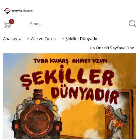
0
Anasayfa
>
Aile ve Çocuk
>
Şekiller Dünyadır
< < Önceki Sayfaya Dön