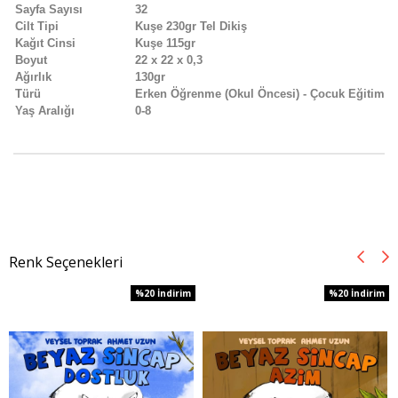
Sayfa Sayısı
32
Cilt Tipi
Kuşe 230gr Tel Dikiş
Kağıt Cinsi
Kuşe 115gr
Boyut
22 x 22 x 0,3
Ağırlık
130gr
Türü
Erken Öğrenme (Okul Öncesi) - Çocuk Eğitimi
Yaş Aralığı
0-8
Renk Seçenekleri
%20
İndirim
%20
İndirim
%20İndirim
%20İndirim