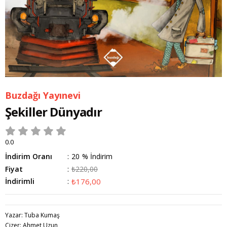
Buzdağı Yayınevi
Şekiller Dünyadır
0.0
İndirim Oranı
:
20
%
İndirim
Fiyat
:
₺220,00
İndirimli
:
₺176,00
Yazar: Tuba Kumaş
Çizer: Ahmet Uzun