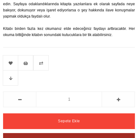
edin. Sayfaya odaklandıklarında kitapta yazılanlara ek olarak sayfada neye
bakıyor, dokunuyor veya işaret ediyorlarsa o şey hakkında ilave konuşmalar
yapmak oldukça faydalı olur.
Kitabı birden fazla kez okumanız elde edeceğiniz faydayı arttıracaktır. Her
okuma bittiğinde kitabın sonundaki kutucuklara bir tik atabilirsiniz.
Favorilere
İstek
Karşılaştır
Fiyat
Ekle
Listeme
Düşünce
Ekle
Haber